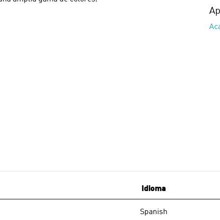
Ap
Ac
Idioma
Spanish