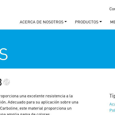
Co
ACERCA DE NOSOTROS
PRODUCTOS
M
S
B
Ti
roporciona una excelente resistencia a la
sión. Adecuado para su aplicación sobre una
Ac
Carboline, este material proporciona un
Po
una amplia gama de colores.