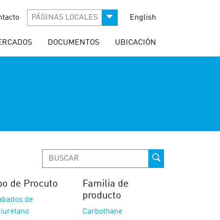
ntacto
PÁGINAS LOCALES
English
ERCADOS
DOCUMENTOS
UBICACIÓN
po de Procuto
Familia de
producto
abados de
liuretano
Carbothane